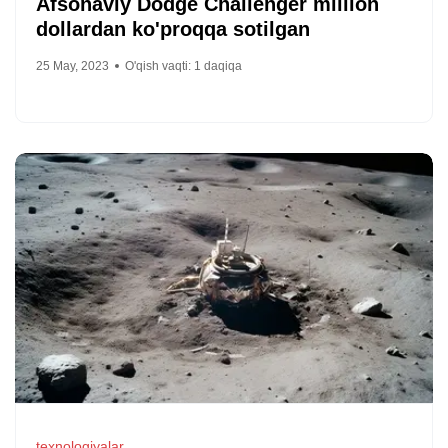
Afsonaviy Dodge Challenger million
dollardan ko'proqqa sotilgan
25 May, 2023
O'qish vaqti:
1
daqiqa
texnologiyalar