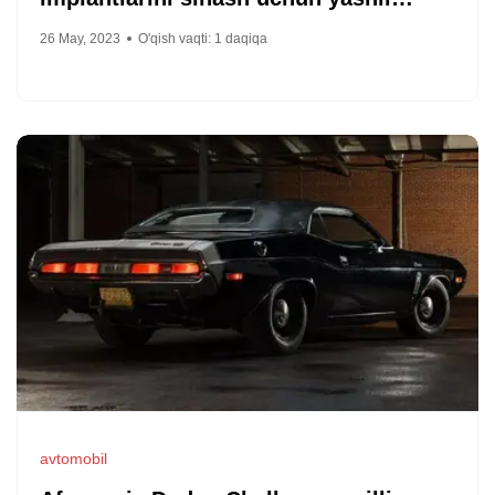
chiroq oldi
26 May, 2023
O'qish vaqti:
1
daqiqa
avtomobil