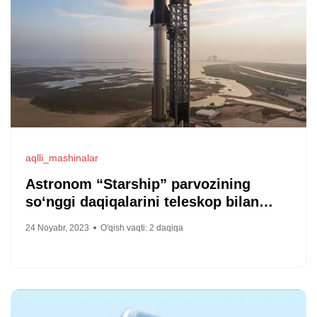
aqlli_mashinalar
Astronom “Starship” parvozining
so‘nggi daqiqalarini teleskop bilan
suratga oldi va videoni internetga
24 Noyabr, 2023
O'qish vaqti:
2
daqiqa
joylashtirdi