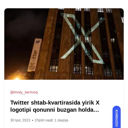
ijtimoiy_tarmoq
Twitter shtab-kvartirasida yirik X
logotipi qonunni buzgan holda
KUNDUZGI
o‘rnatilgan
30 Iyul, 2023
O'qish vaqti:
1
daqiqa