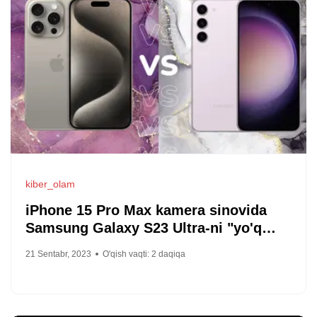
kiber_olam
iPhone 15 Pro Max kamera sinovida
Samsung Galaxy S23 Ultra-ni "yo'q
qildi": aniq misollar
21 Sentabr, 2023
O'qish vaqti:
2
daqiqa