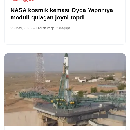
NASA kosmik kemasi Oyda Yaponiya
moduli qulagan joyni topdi
25 May, 2023
O'qish vaqti:
2
daqiqa