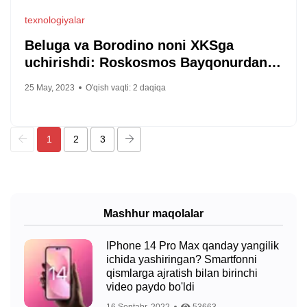
texnologiyalar
Beluga va Borodino noni XKSga
uchirishdi: Roskosmos Bayqonurdan
Progress MS-23 ni muvaffaqiyatli
25 May, 2023
O'qish vaqti:
2
daqiqa
uchirdi.
1
2
3
Mashhur maqolalar
IPhone 14 Pro Max qanday yangilik
ichida yashiringan? Smartfonni
qismlarga ajratish bilan birinchi
video paydo bo'ldi