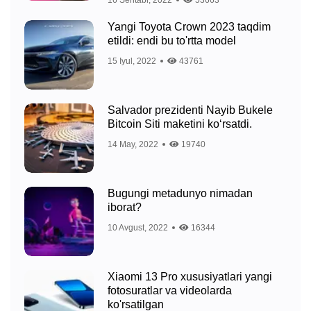
16 Sentabr, 2022
53663
Yangi Toyota Crown 2023 taqdim
etildi: endi bu to'rtta model
15 Iyul, 2022
43761
Salvador prezidenti Nayib Bukele
Bitcoin Siti maketini ko‘rsatdi.
14 May, 2022
19740
Bugungi metadunyo nimadan
iborat?
10 Avgust, 2022
16344
Xiaomi 13 Pro xususiyatlari yangi
fotosuratlar va videolarda
ko'rsatilgan