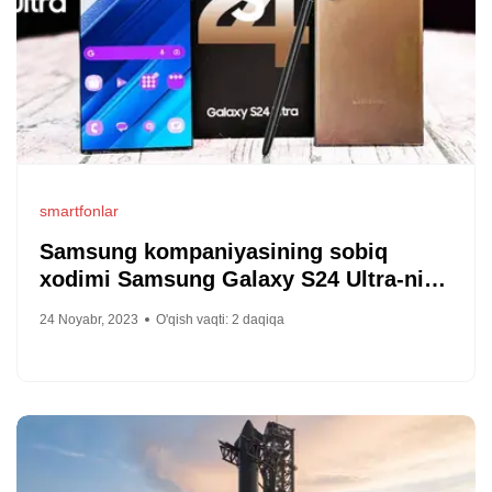
smartfonlar
Samsung kompaniyasining sobiq
xodimi Samsung Galaxy S24 Ultra-ni
juda yuqori sifatli tasvirlarda namoyish
24 Noyabr, 2023
O'qish vaqti:
2
daqiqa
etdi