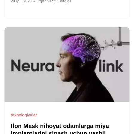
29 Iyul, 2023
O'qish vaqti:
1
daqiqa
texnologiyalar
Ilon Mask nihoyat odamlarga miya
implantlarini sinash uchun yashil