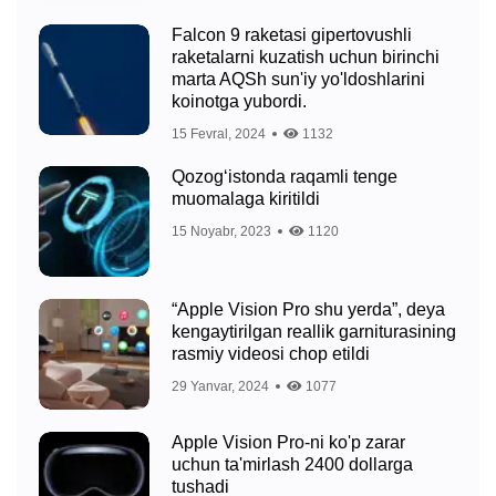
Falcon 9 raketasi gipertovushli
raketalarni kuzatish uchun birinchi
marta AQSh sun'iy yo'ldoshlarini
koinotga yubordi.
15 Fevral, 2024
1132
Qozog‘istonda raqamli tenge
muomalaga kiritildi
15 Noyabr, 2023
1120
“Apple Vision Pro shu yerda”, deya
kengaytirilgan reallik garniturasining
rasmiy videosi chop etildi
29 Yanvar, 2024
1077
Apple Vision Pro-ni ko'p zarar
uchun ta'mirlash 2400 dollarga
tushadi